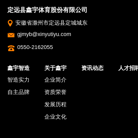
定远县鑫宇体育股份有限公司
安徽省滁州市定远县定城城东
gjmyb@xinyutiyu.com
0550-2162055
鑫宇智造
关于鑫宇
资讯动态
人才招
智造实力
企业简介
自主品牌
资质荣誉
发展历程
企业文化