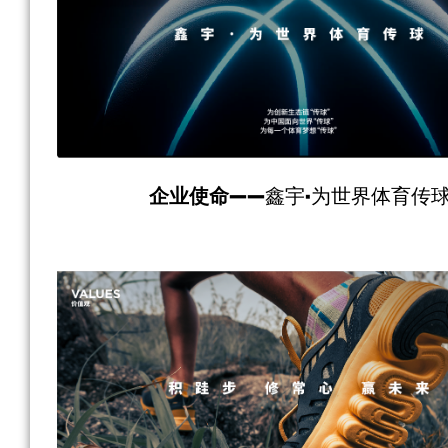
企业使命
——鑫宇·为世界体育传